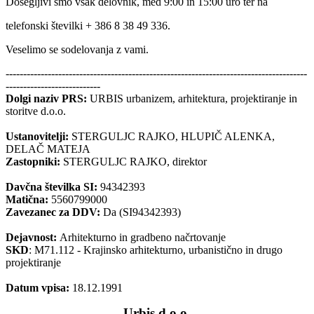
Dosegljivi smo vsak delovnik, med 9:00 in 15:00 uro ter na
telefonski številki + 386 8 38 49 336.
Veselimo se sodelovanja z vami.
--------------------------------------------------------------------------------------
---------------------------
Dolgi naziv PRS:
URBIS urbanizem, arhitektura, projektiranje in
storitve d.o.o.
Ustanovitelji:
STERGULJC RAJKO, HLUPIČ ALENKA,
DELAČ MATEJA
Zastopniki:
STERGULJC RAJKO, direktor
Davčna številka SI:
94342393
Matična:
5560799000
Zavezanec za DDV:
Da (SI94342393)
Dejavnost:
Arhitekturno in gradbeno načrtovanje
SKD
: M71.112 - Krajinsko arhitekturno, urbanistično in drugo
projektiranje
Datum vpisa:
18.12.1991
Urbis d.o.o.