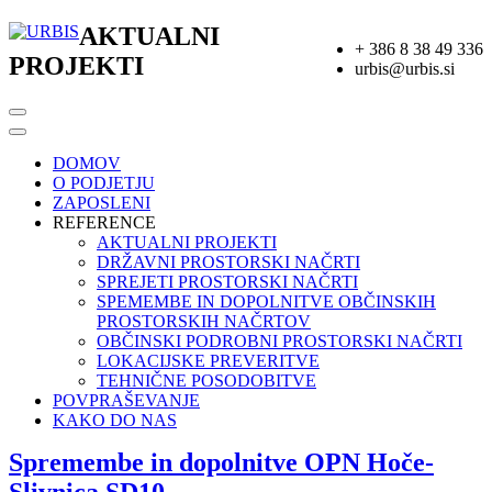
AKTUALNI
+ 386 8 38 49 336
PROJEKTI
urbis@urbis.si
DOMOV
O PODJETJU
ZAPOSLENI
REFERENCE
AKTUALNI PROJEKTI
DRŽAVNI PROSTORSKI NAČRTI
SPREJETI PROSTORSKI NAČRTI
SPEMEMBE IN DOPOLNITVE OBČINSKIH
PROSTORSKIH NAČRTOV
OBČINSKI PODROBNI PROSTORSKI NAČRTI
LOKACIJSKE PREVERITVE
TEHNIČNE POSODOBITVE
POVPRAŠEVANJE
KAKO DO NAS
Spremembe in dopolnitve OPN Hoče-
Slivnica SD10