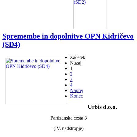
Spremembe in dopolnitve OPN Kidričevo
(SD4)
Začetek
Nazaj
1
2
3
4
Naprej
Konec
Urbis d.o.o.
Partizanska cesta 3
(IV. nadstropje)