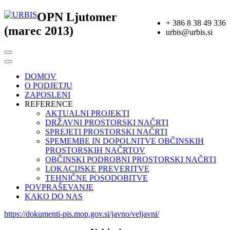
OPN Ljutomer
+ 386 8 38 49 336
(marec 2013)
urbis@urbis.si
DOMOV
O PODJETJU
ZAPOSLENI
REFERENCE
AKTUALNI PROJEKTI
DRŽAVNI PROSTORSKI NAČRTI
SPREJETI PROSTORSKI NAČRTI
SPEMEMBE IN DOPOLNITVE OBČINSKIH
PROSTORSKIH NAČRTOV
OBČINSKI PODROBNI PROSTORSKI NAČRTI
LOKACIJSKE PREVERITVE
TEHNIČNE POSODOBITVE
POVPRAŠEVANJE
KAKO DO NAS
https://dokumenti-pis.mop.gov.si/javno/veljavni/